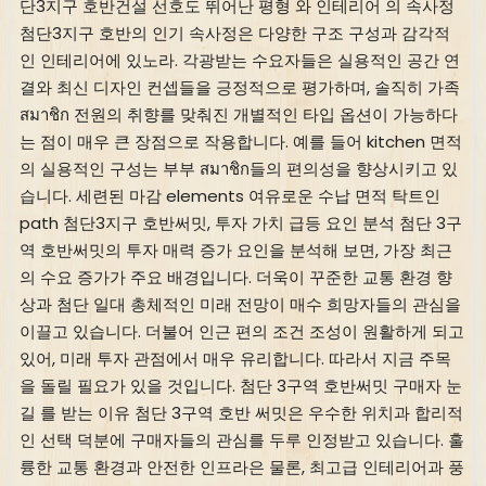
단3지구 호반건설 선호도 뛰어난 평형 와 인테리어 의 속사정
첨단3지구 호반의 인기 속사정은 다양한 구조 구성과 감각적
인 인테리어에 있노라. 각광받는 수요자들은 실용적인 공간 연
결와 최신 디자인 컨셉들을 긍정적으로 평가하며, 솔직히 가족
สมาชิก 전원의 취향를 맞춰진 개별적인 타입 옵션이 가능하다
는 점이 매우 큰 장점으로 작용합니다. 예를 들어 kitchen 면적
의 실용적인 구성는 부부 สมาชิก들의 편의성을 향상시키고 있
습니다. 세련된 마감 elements 여유로운 수납 면적 탁트인
path 첨단3지구 호반써밋, 투자 가치 급등 요인 분석 첨단 3구
역 호반써밋의 투자 매력 증가 요인을 분석해 보면, 가장 최근
의 수요 증가가 주요 배경입니다. 더욱이 꾸준한 교통 환경 향
상과 첨단 일대 총체적인 미래 전망이 매수 희망자들의 관심을
이끌고 있습니다. 더불어 인근 편의 조건 조성이 원활하게 되고
있어, 미래 투자 관점에서 매우 유리합니다. 따라서 지금 주목
을 돌릴 필요가 있을 것입니다. 첨단 3구역 호반써밋 구매자 눈
길 를 받는 이유 첨단 3구역 호반 써밋은 우수한 위치과 합리적
인 선택 덕분에 구매자들의 관심를 두루 인정받고 있습니다. 훌
륭한 교통 환경과 안전한 인프라은 물론, 최고급 인테리어과 풍